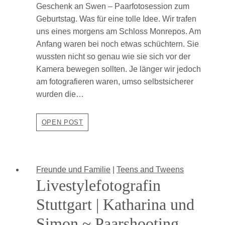
Geschenk an Swen – Paarfotosession zum
Geburtstag. Was für eine tolle Idee. Wir trafen
uns eines morgens am Schloss Monrepos. Am
Anfang waren bei noch etwas schüchtern. Sie
wussten nicht so genau wie sie sich vor der
Kamera bewegen sollten. Je länger wir jedoch
am fotografieren waren, umso selbstsicherer
wurden die…
Paarshooting
OPEN POST
Ludwigsburg
|
Silke
und
Freunde und Familie
|
Teens and Tweens
Swen
Livestylefotografin
Stuttgart | Katharina und
Simon ~ Paarshooting