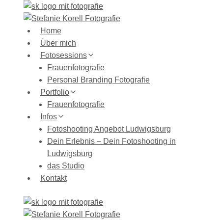
Zum
Inhalt
springen
Home
Über mich
Fotosessions
Frauenfotografie
Personal Branding Fotografie
Portfolio
Frauenfotografie
Infos
Fotoshooting Angebot Ludwigsburg
Dein Erlebnis – Dein Fotoshooting in
Ludwigsburg
das Studio
Kontakt