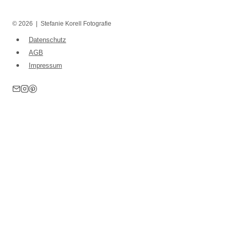
© 2026 | Stefanie Korell Fotografie
Datenschutz
AGB
Impressum
Home
Über mich
Fotosessions
Untermenü
umschalten
Frauenfotografie
Personal Branding Fotografie