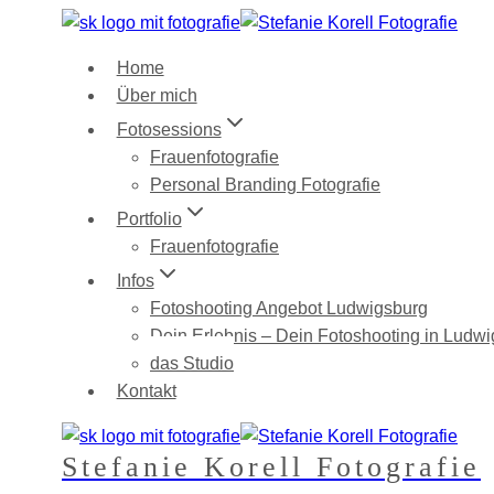
Zum
Inhalt
Home
springen
Über mich
Fotosessions
Frauenfotografie
Personal Branding Fotografie
Portfolio
Frauenfotografie
Infos
Fotoshooting Angebot Ludwigsburg
Dein Erlebnis – Dein Fotoshooting in Ludw
das Studio
Kontakt
Stefanie Korell Fotografie