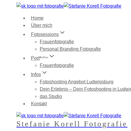
Zum
Inhalt
Home
springen
Über mich
Fotosessions
Frauenfotografie
Personal Branding Fotografie
Portfolio
Frauenfotografie
Infos
Fotoshooting Angebot Ludwigsburg
Dein Erlebnis – Dein Fotoshooting in Ludw
das Studio
Kontakt
Stefanie Korell Fotografie