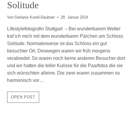
Solitude
Von
Stefanie Korell-Daubner
28. Januar 2014
Lifestylefotografin Stuttgart – Bei wunderbarem Wetter
traf ich mich mit dem wunderbaren Pärchen am Schloss
Solitude. Normalerweise ist das Schloss ein gut
besuchter Ort. Deswegen waren wir früh morgens
verabredet. So waren noch keine anderen Besucher dort
und wir hatten die toller Kulisse für die Paarfotos die sie
sich wünschten alleine. Die zwei waren zusammen so
harmonisch vor…
LIFESTYLEFOTOGRAFIN
OPEN POST
STUTTGART
|PAARSHOOTING
AM
SCHLOSS S
OLITUDE