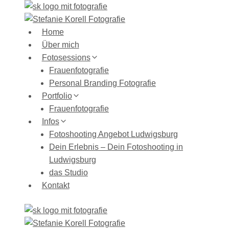
Zum
Inhalt
springen
Home
Über mich
Fotosessions
Frauenfotografie
Personal Branding Fotografie
Portfolio
Frauenfotografie
Infos
Fotoshooting Angebot Ludwigsburg
Dein Erlebnis – Dein Fotoshooting in
Ludwigsburg
das Studio
Kontakt