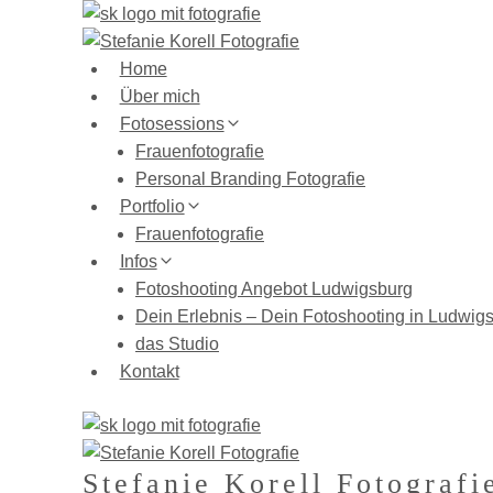
Zum
Inhalt
springen
Home
Über mich
Fotosessions
Frauenfotografie
Personal Branding Fotografie
Portfolio
Frauenfotografie
Infos
Fotoshooting Angebot Ludwigsburg
Dein Erlebnis – Dein Fotoshooting in Ludwig
das Studio
Kontakt
Stefanie Korell Fotografi