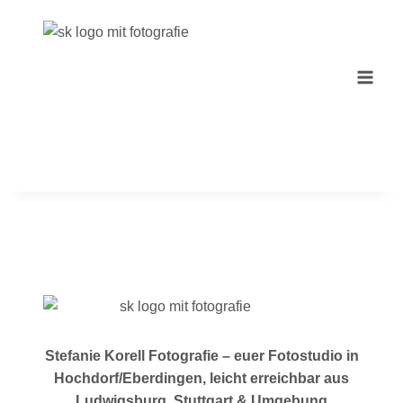
Zum
Inhalt
springen
Stefanie Korell Fotografie – euer Fotostudio in
Hochdorf/Eberdingen, leicht erreichbar aus
Ludwigsburg, Stuttgart & Umgebung