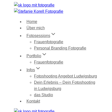
Zum
Inhalt
springen
Home
Über mich
Fotosessions
Frauenfotografie
Personal Branding Fotografie
Portfolio
Frauenfotografie
Infos
Fotoshooting Angebot Ludwigsburg
Dein Erlebnis – Dein Fotoshooting
in Ludwigsburg
das Studio
Kontakt