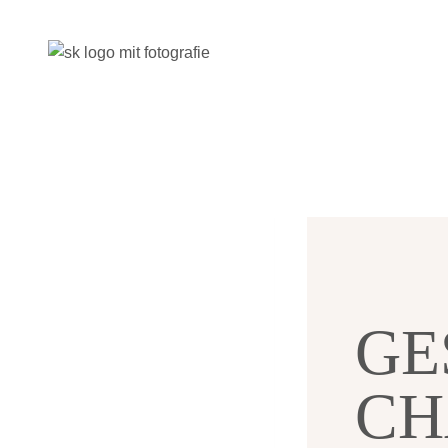
Zum
Inhalt
springen
GE
CH