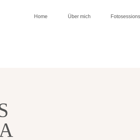
Home
Über mich
Fotosession
S
A