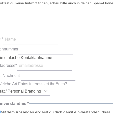
olltest du keine Antwort finden, schau bitte auch in deinen Spam-Ordne
e
*
fonnummer
die einfache Kontaktaufnahme
ladresse
*
e Nachricht
elche Art Fotos interessiert ihr Euch?
inverständnis
*
Mit dem Absenden erklärst du dich damit einverstanden, dass