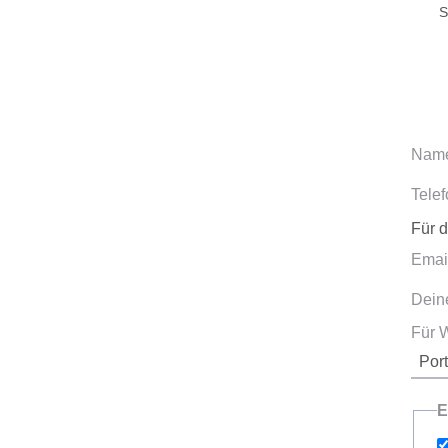
S
Nam
Tele
Für 
Emai
Dein
Für W
E